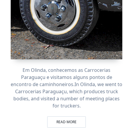
Em Olinda, conhecemos as Carrocerias
Paraguaçu e visitamos alguns pontos de
encontro de caminhoneiros.
In Olinda, we went to
Carrocerias Paraguaçu, which produces truck
bodies, and visited a number of meeting places
for truckers.
READ MORE