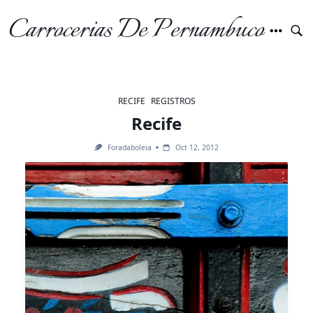
Skip
Carrocerias De Pernambuco
to
content
RECIFE
REGISTROS
Recife
Foradaboleia
Oct 12, 2012